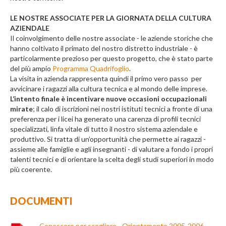
LE NOSTRE ASSOCIATE PER LA GIORNATA DELLA CULTURA
AZIENDALE
Il coinvolgimento delle nostre associate - le aziende storiche che
hanno coltivato il primato del nostro distretto industriale - è
particolarmente prezioso per questo progetto, che è stato parte
del più ampio
Programma Quadrifoglio
.
La visita in azienda rappresenta quindi il primo vero passo per
avvicinare i ragazzi alla cultura tecnica e al mondo delle imprese.
L’intento finale è incentivare nuove occasioni occupazionali
mirate
; il calo di iscrizioni nei nostri istituti tecnici a fronte di una
preferenza per i licei ha generato una carenza di profili tecnici
specializzati, linfa vitale di tutto il nostro sistema aziendale e
produttivo. Si tratta di un’opportunità che permette ai ragazzi -
assieme alle famiglie e agli insegnanti - di valutare a fondo i propri
talenti tecnici e di orientare la scelta degli studi superiori in modo
più coerente.
DOCUMENTI
Conoscere per scegliere - Orientamento 2005-2006