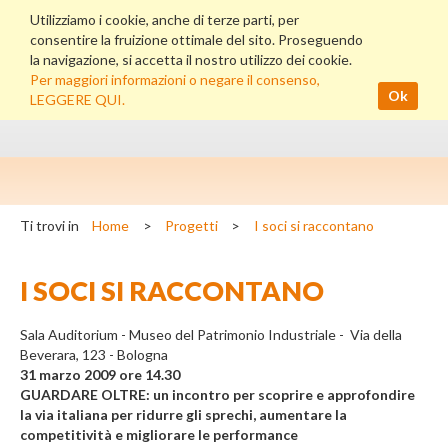
Utilizziamo i cookie, anche di terze parti, per
consentire la fruizione ottimale del sito. Proseguendo
la navigazione, si accetta il nostro utilizzo dei cookie.
Per maggiori informazioni o negare il consenso,
Ok
LEGGERE QUI.
Ti trovi in
Home
>
Progetti
>
I soci si raccontano
I SOCI SI RACCONTANO
Sala Auditorium - Museo del Patrimonio Industriale - Via della
Beverara, 123 - Bologna
31 marzo 2009 ore 14.30
GUARDARE OLTRE: un incontro per scoprire e approfondire
la via italiana per ridurre gli sprechi, aumentare la
competitività e migliorare le performance