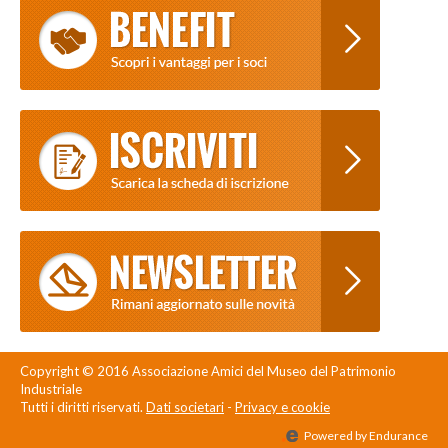
Copyright © 2016 Associazione Amici del Museo del Patrimonio
Industriale
Tutti i diritti riservati.
Dati societari
-
Privacy e cookie
Powered by Endurance